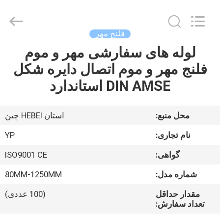
2026
SHIJIAZHUANG
WOODOO
TRADE
CO.,LTD.
فلنج مهر
All
Rights
Reserved.
لوله های سفارشی مهر و موم
خانه
فلنج مهر و موم اتصال دایره شکل
محصولات
DIN AMSE استاندارد
درباره
محل منبع:
استان HEBEI چین
ما
نام تجاری:
YP
گواهی:
ISO9001 CE
بازدید
شماره مدل:
80MM-1250MM
از
کارخانه
مقدار حداقل
(100 عددی)
تعداد سفارش: