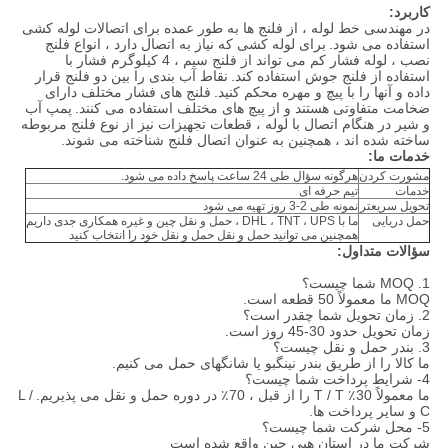
کاربرد:
در مهندسی خط لوله ، از فلنج ها به طور عمده برای اتصالات لوله کشی
استفاده می شود.
برای لوله کشی که نیاز به اتصال دارد ، انواع فلنج
نصب ، لوله فشار کم می تواند از فلنج سیم ، 4 کیلوگرم فشار با
استفاده از فلنج جوش استفاده کند.
نقاط آب بندی را بین دو فلنج قرار
داده و آنها را با پیچ و مهره محکم کنید.
فلنج های فشار مختلف دارای
ضخامت متفاوتی هستند و از پیچ های مختلف استفاده می کنند.
پمپ آب
و شیر در هنگام اتصال با لوله ، قطعات تجهیزات نیز از نوع فلنج مربوطه
ساخته شده اند ، همچنین به عنوان اتصال فلنج شناخته می شوند.
خدمات ما:
مشورت کردن
هرگونه سؤال طی 24 ساعت پاسخ داده می شود.
خدمات
تیم حرفه ای
تحویل سریعتر
نمونه طی 2-3 روز تهیه می شود
حمل دریایی
ما با DHL ، TNT ، UPS ، حمل و نقل چین و غیره همکاری جدی داریم
همچنین می توانید حمل و نقل حمل و نقل خود را انتخاب کنید
سؤالات متداول:
1. MOQ شما چیست؟
MOQ ما معمولاً 50 قطعه است.
2. زمان تحویل شما چقدر است؟
زمان تحویل حدود 30-45 روز است.
3. بندر حمل و نقل چیست؟
ما کالا را از طریق بندر نینگبو یا شانگهای حمل می کنیم.
4- شرایط پرداخت شما چیست؟
ما معمولاً 30٪ T / T را از قبل ، 70٪ در دوره حمل و نقل می پذیریم.
L /
C و سایر پرداخت ها.
5- محل شرکت شما چیست؟
شرکت ما در استان هبی چین واقع شده است