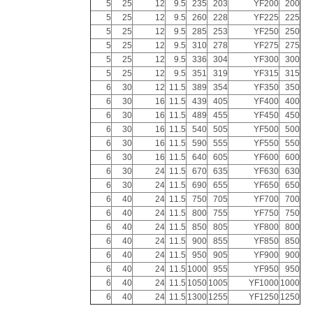
5
25
12
9.5
235
203
YF200
200
5
25
12
9.5
260
228
YF225
225
5
25
12
9.5
285
253
YF250
250
5
25
12
9.5
310
278
YF275
275
5
25
12
9.5
336
304
YF300
300
5
25
12
9.5
351
319
YF315
315
6
30
12
11.5
389
354
YF350
350
6
30
16
11.5
439
405
YF400
400
6
30
16
11.5
489
455
YF450
450
6
30
16
11.5
540
505
YF500
500
6
30
16
11.5
590
555
YF550
550
6
30
16
11.5
640
605
YF600
600
6
30
24
11.5
670
635
YF630
630
6
30
24
11.5
690
655
YF650
650
6
40
24
11.5
750
705
YF700
700
6
40
24
11.5
800
755
YF750
750
6
40
24
11.5
850
805
YF800
800
6
40
24
11.5
900
855
YF850
850
6
40
24
11.5
950
905
YF900
900
6
40
24
11.5
1000
955
YF950
950
6
40
24
11.5
1050
1005
YF1000
1000
6
40
24
11.5
1300
1255
YF1250
1250