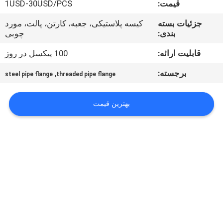
قیمت:
1USD-30USD/PCS
کنترل
کیفیت
جزئیات بسته
کیسه پلاستیکی، جعبه، کارتن، پالت، مورد
بندی:
چوبی
با
قابلیت ارائه:
100 پیکسل در روز
ما
برجسته:
,
steel pipe flange
threaded pipe flange
تماس
بگیرید
بهترین قیمت
اخبار
پرونده
ها
نقشه