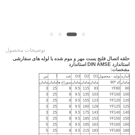
سایت
PRIVACY
POLICY
توضیحات محصول
حلقه اتصال فلنج بست مهر و موم شده با لوله های سفارشی
استاندارد DIN AMSE استاندارد
مشخصات:
اندازه
تولید - محصول
D1
D2
D3
عدد
آ
س
مامان
کد 90º
مامان
مامان
مامان
سوراخ ها
مامان
مامان
3
25
8
9.5
115
83
YF80
80
3
25
8
9.5
135
103
YF100
100
3
25
8
9.5
155
123
YF120
120
3
25
8
9.5
160
128
YF125
125
3
25
8
9.5
175
143
YF140
140
5
25
8
9.5
185
153
YF150
150
5
25
8
9.5
195
163
YF160
160
5
25
8
9.5
215
183
YF180
180