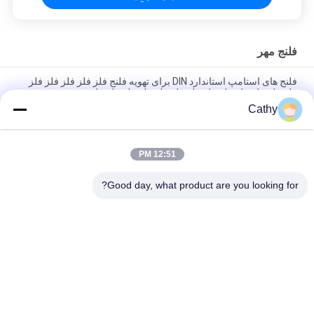
فلنج مهر
فلنج های استامپ استاندارد DIN برای تهویه فلنج فلز فلز فلز فلز فلز
فلز فلز فلز فلز فلز فلز فلز فلز فلز فلز فلز فلز فلز
Cathy
150 PSI فشار درجه بندی فلانج چاپی برای شکل های گرد سفارشی در
صنعت و سنگین
12:51 PM
لوله های سفارشی مهر و موم فلنج مهر و موم اتصال دایره شکل DIN
AMSE استاندارد
Good day, what product are you looking for?
دسته بندی های محبوب
همه
گیره لوله گالوانیزه
بستن لوله های سنگین
لوله استخراج گرد و 
گیره سریع لوله باز
غبار