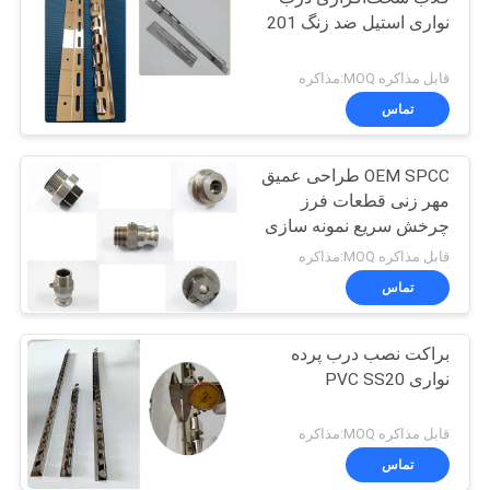
نواری استیل ضد زنگ 201
قابل مذاکره MOQ:مذاکره
تماس
OEM SPCC طراحی عمیق
مهر زنی قطعات فرز
چرخش سریع نمونه سازی
اولیه
قابل مذاکره MOQ:مذاکره
تماس
براکت نصب درب پرده
نواری PVC SS20
قابل مذاکره MOQ:مذاکره
تماس