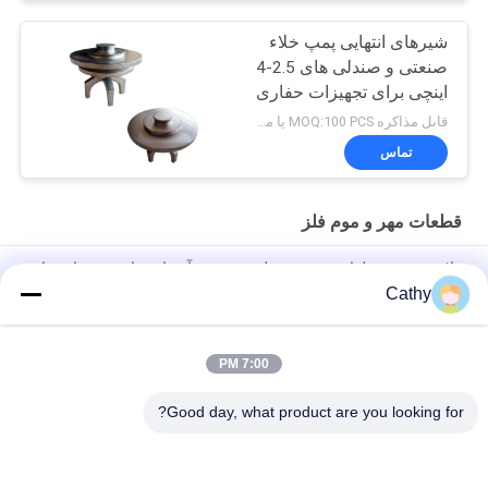
شیرهای انتهایی پمپ خلاء
صنعتی و صندلی های 2.5-4
اینچی برای تجهیزات حفاری
قابل مذاکره MOQ:100 PCS یا مذاکره، ما می توانیم نمونه را برای شما ارائه دهیم
تماس
قطعات مهر و موم فلز
قلاب بر روی قطعات مهر زنی فلزی سیستم آویزان برای پرده های نوار
پی وی سی
Cathy
قطعات پرتاب فلزی
7:00 PM
قطعات استامپ فلزی Hasp قفل سخت افزار صنعتی کابینت قفل
فولاد ضد زنگ
Good day, what product are you looking for?
دسته بندی های محبوب
همه