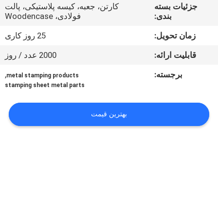
کنترل
جزئیات بسته
کارتن، جعبه، کیسه پلاستیکی، پالت
بندی:
فولادی، Woodencase
کیفیت
زمان تحویل:
25 روز کاری
با
قابلیت ارائه:
2000 عدد / روز
ما
برجسته:
,
metal stamping products
تماس
stamping sheet metal parts
بگیرید
بهترین قیمت
اخبار
پرونده
ها
نقشه