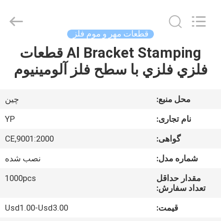
2026
SHIJIAZHUANG
WOODOO
TRADE
CO.,LTD.
قطعات مهر و موم فلز
All
Rights
Reserved.
Al Bracket Stamping قطعات
خانه
فلزي فلزي با سطح فلز آلومينيوم
محصولات
محل منبع:
چین
درباره
نام تجاری:
YP
ما
گواهی:
9001:2000,CE
شماره مدل:
نصب شده
بازدید
از
مقدار حداقل
1000pcs
تعداد سفارش:
کارخانه
قیمت:
Usd1.00-Usd3.00