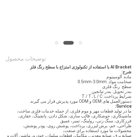
سایت
PRIVACY
POLICY
توضیحات محصول
Al Bracket با استفاده از تکنولوژی امتزاج با سطح رنگ فلز
شرح:
ماده: آلومینیوم
ضخامت مواد: 0.5mm-3.0mm
سطح: رنگ فلزی
بندر تحویل: بندر تیانجین
شرایط پرداخت: T / T، L / C
دستورالعمل های OEM و ODM مورد پذیرش قرار می گیرند.
Survice:
ما در تولید قطعات مهر و موم فلزی، از جمله خدمات فلزی ساخت،
ماشینکاری، جوشکاری، قالب سازی، شکل دادن، پانچینگ، حفاری،
فرزکاری، سنگ زنی، رولینگ، تمبر، عمیق
طراحی، خم، برش لیزری، پرداخت، پوشش روی، پودر پوشش،
محصولات ما مورد استفاده برای صنعت،
صنایع برق، صنایع معدنی، مکانیک، قطعات مبلمان، خودرو، ماشین آلات و