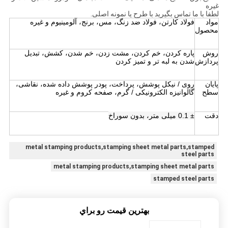
غیره
لطفا با ما تماس بگیرید با طرح یا نمونه اصلی.
مواد
فولاد کارتن، فولاد ضد زنگ، مس، برنج، آلومینیوم و غیره
محصول
روش
پاره کردن، خم کردن، مشت زدن، خم شدن، کشش، تبدیل
پردازش
شدن به لبه تر و تمیز کردن
پایان
روی / نیکل پوشش، پرداخت، پودر پوشش داده شده، نقاشی،
سطح
گالوانیزه الکترونیکی / گرم، صفحه کروم و غیره
دقت
± 0.1 میلی متر، بدون سوراخ
metal stamping products,stamping sheet metal parts,stamped
steel parts
metal stamping products,stamping sheet metal parts
stamped steel parts
بهترين قيمت رو براي