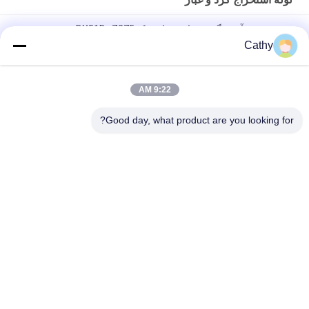
سیستم جمع آوری گرد و غبار - مواد زینک DX51D+Z275
Cathy
گالوانیزه کروی مخروط بالا شومینه کلاه با صفحه نمایش شومینه
خروجی کلاه تنظیم
9:22 AM
لوله استخراج گرد و غبار صفحه گالوانیزه فرآیند جمع آوری گرد و غبار
تهویه لوله های فلج
Good day, what product are you looking for?
دسته بندی های محبوب
همه
گیره لوله گالوانیزه
بستن لوله های سنگین
لوله استخراج گرد و 
گیره سریع لوله باز
غبار
دروازه انفجار گرد و 
Duct Zone Dampers
غبار