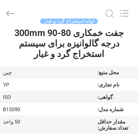
2026
SHIJIAZHUANG
WOODOO
TRADE
CO.,LTD.
لوله استخراج گرد و غبار
All
Rights
Reserved.
جفت خمکاری 80-300mm 90
خانه
درجه گالوانیزه برای سیستم
محصولات
استخراج گرد و غبار
درباره
محل منبع:
چين
ما
نام تجاری:
YP
گواهی:
ISO
بازدید
شماره مدل:
B15090
از
کارخانه
مقدار حداقل
50 واحد
تعداد سفارش: