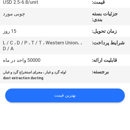
قیمت:
USD 2.5-6.8/unit
کنترل
کیفیت
جزئیات بسته
چوبی مورد
بندی:
با
زمان تحویل:
15 روز
ما
شرایط پرداخت:
L / C ، D / P ، T / T ، Western Union، ،
D / A
تماس
قابلیت ارائه:
50000 واحد در ماه
بگیرید
برجسته:
,
لوله گرد و غبار ، مجرای استخراج گرد و غبار
dust extraction ducting
اخبار
بهترین قیمت
پرونده
ها
نقشه