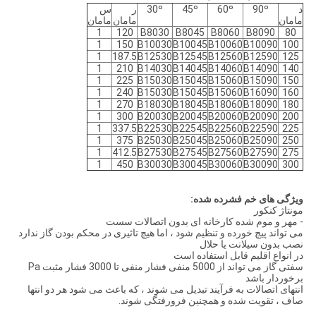
د
90º
60º
45º
30º
ر
س
مامان
مامان
مامان
1
120
B8030
B8045
B8060
B8090
80
1
150
B10030
B10045
B10060
B10090
100
1
187.5
B12530
B12545
B12560
B12590
125
1
210
B14030
B14045
B14060
B14090
140
1
225
B15030
B15045
B15060
B15090
150
1
240
B15030
B15045
B15060
B16090
160
1
270
B18030
B18045
B18060
B18090
180
1
300
B20030
B20045
B20060
B20090
200
1
337.5
B22530
B22545
B22560
B22590
225
1
375
B25030
B25045
B25060
B25090
250
1
412.5
B27530
B27545
B27560
B27590
275
1
450
B30030
B30045
B30060
B30090
300
ویژگی های خم فشرده شده:
مونتاژ کنکور
- مهر و موم شده کارخانه ای بدون اتصالات سست
می تواند پیچ ​​خورده و تنظیم شود ، اما هیچ تاثیری در محکم بودن گاز ندارد
نصب بدون سیلانت یا حلال
در انواع اقلیم قابل استفاده است
سفتی گاز می تواند از 5000 منفی فشار منفی تا 3000 فشار مثبت Pa
برخوردار باشد
انتهای اتصالات به فرآیند تبدیل می شوند ، که باعث می شود هر دو انتها
صاف ، تقویت شده و همچنین فرورفتگی شوند.