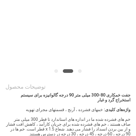
سایت
PRIVACY
POLICY
توضیحات محصول
جفت خمکاری 80-300 میلی متر 90 درجه گالوانیزه برای سیستم
استخراج گرد و غبار
واژه‌های کلیدی:
خمهای فشرده ، آرنج ، قسمتهای مجرای تهویه
خم های فشرده شده ما در اندازه های استاندارد تا قطر 300 میلی متر
صاف هستند ، خم های فشرده شده برای جریان کارآمد ، کاهش افت فشار
و از بین بردن انسداد را فشار می دهند.
شعاع 1.5 x قطر است.
خم ها در
90 درجه ، 60 درجه ، 45 درجه ، 30 درجه در دسترس هستند.