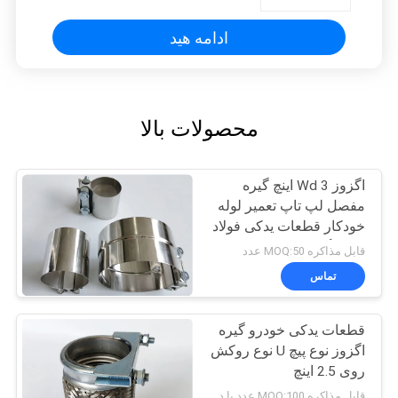
ادامه هید
محصولات بالا
اگزوز Wd 3 اینچ گیره
مفصل لپ تاپ تعمیر لوله
خودکار قطعات یدکی فولاد
ضد زنگ
قابل مذاکره MOQ:50 عدد
تماس
قطعات یدکی خودرو گیره
اگزوز نوع پیچ U نوع روکش
روی 2.5 اینچ
قابل مذاکره MOQ:100 عدد یا در حال مذاکره