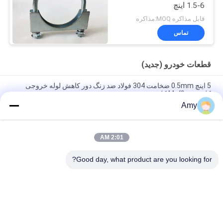
1.5-6 اینچ
قابل مذاکره MOQ:مذاکره
تماس
قطعات خودرو (جدید)
5 اینچ 0.5mm ضخامت 304 فولاد ضد زنگ دور کاهش لوله خروجی
کلیمپ Muffler کلیمپ
Amy
گالوانیزه فولاد سبک وظیفه الکترو Muffler U نوع M8 M10 بولت کلیمپ
قطعات معدنی اتوماتیک
2:01 AM
گالوانیزه فولاد قطعات معدنی اتوماتیک 2.5 "U بولت نوع کلیمپ برای
کلیمپ لوله
Good day, what product are you looking for?
دسته بندی های محبوب
همه
گیره لوله گالوانیزه
بستن لوله های سنگین