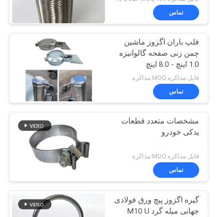
تماس
فلپ باران اگزوز ماشین
چمن زنی صفحه گالوانیزه
1.0 اینچ - 8.0 اینچ
قابل مذاکره MOQ:مذاکره
تماس
مشخصات متعدد قطعات
یدکی خودرو
قابل مذاکره MOQ:مذاکره
تماس
گیره اگزوز پیچ ورق فولادی
جهانی میله گرد M10 U