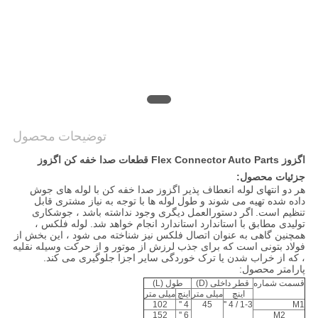
سایت
PRIVACY
POLICY
توضیحات محصول
اگزوز Flex Connector Auto Parts قطعات صدا خفه کن اگزوز
جزئیات محصول:
هر دو انتهای لوله انعطاف پذیر اگزوز صدا خفه کن با لوله های جوش
داده شده تهیه می شوند و طول لوله ها با توجه به نیاز مشتری قابل
تنظیم است.
اگر دستورالعمل دیگری وجود نداشته باشد ، جوشکاری
تولیدی مطابق با استاندارد استاندارد انجام خواهد شد. لوله فلکس ،
همچنین گاهی به عنوان اتصال فلکس نیز شناخته می شود ، این بخش از
فولاد بتونی است که برای جذب لرزش از موتور و از حرکت وسیله نقلیه
، که از خراب شدن یا ترک خوردگی سایر اجزا جلوگیری می کند.
پارامتر محصول:
قسمت شماره
قطر داخلی (D)
طول (L)
اینچ
میلی متر
اینچ
میلی متر
102
4 ''
45
1-3 / 4 ''
M1
152
6 ''
M2