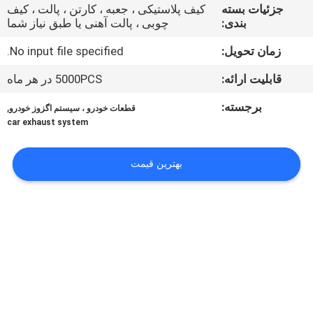
کنترل
جزئیات بسته
کیف پلاستیکی ، جعبه ، کارتن ، پالت ، کیف
بندی:
چوبی ، پالت آهنی یا طبق نیاز شما
کیفیت
زمان تحویل:
No input file specified.
با
قابلیت ارائه:
5000PCS در هر ماه
ما
برجسته:
,
قطعات خودرو ، سیستم اگزوز خودرو
تماس
car exhaust system
بگیرید
بهترین قیمت
اخبار
پرونده
ها
نقشه