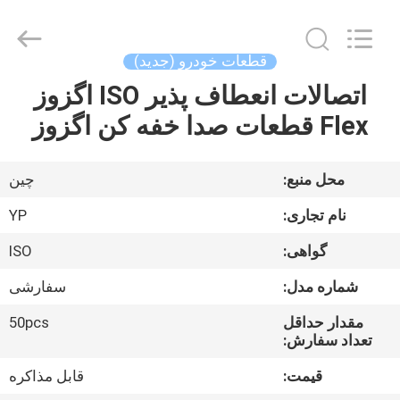
2026
SHIJIAZHUANG
WOODOO
TRADE
CO.,LTD.
قطعات خودرو (جدید)
All
Rights
Reserved.
اتصالات انعطاف پذیر ISO اگزوز
خانه
Flex قطعات صدا خفه کن اگزوز
محصولات
محل منبع:
چين
درباره
نام تجاری:
YP
ما
گواهی:
ISO
شماره مدل:
سفارشی
بازدید
از
مقدار حداقل
50pcs
تعداد سفارش:
کارخانه
قیمت:
قابل مذاکره