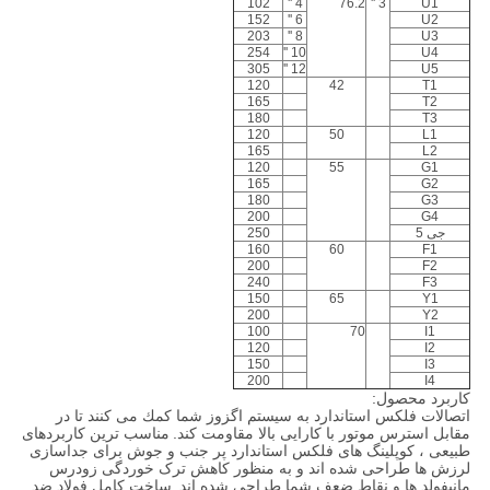
102
4 ''
76.2
3 ''
U1
152
6 ''
U2
203
8 ''
U3
254
10 ''
U4
305
12 ''
U5
120
42
T1
165
T2
180
T3
120
50
L1
165
L2
120
55
G1
165
G2
180
G3
200
G4
جی 5
250
160
60
F1
200
F2
240
F3
150
65
Y1
200
Y2
100
70
I1
120
I2
150
I3
200
I4
کاربرد محصول:
اتصالات فلكس استاندارد به سیستم اگزوز شما كمك می كنند تا در
مقابل استرس موتور با کارایی بالا مقاومت کند.
مناسب ترین کاربردهای
طبیعی ، کوپلینگ های فلکس استاندارد پر جنب و جوش برای جداسازی
لرزش ها طراحی شده اند و به منظور کاهش ترک خوردگی زودرس
مانیفولد ها و نقاط ضعف شما طراحی شده اند.
ساخت کامل فولاد ضد