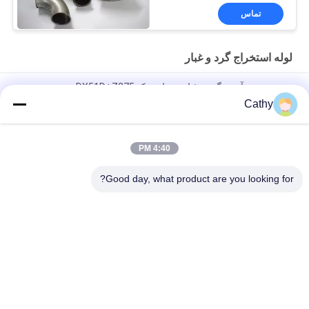
تماس
لوله استخراج گرد و غبار
سیستم جمع آوری گرد و غبار - مواد زینک DX51D+Z275
Cathy
گالوانیزه کروی مخروط بالا شومینه کلاه با صفحه نمایش شومینه
خروجی کلاه تنظیم
4:40 PM
لوله استخراج گرد و غبار صفحه گالوانیزه فرآیند جمع آوری گرد و غبار
تهویه لوله های فلج
Good day, what product are you looking for?
دسته بندی های محبوب
همه
گیره لوله گالوانیزه
بستن لوله های سنگین
لوله استخراج گرد و 
گیره سریع لوله باز
غبار