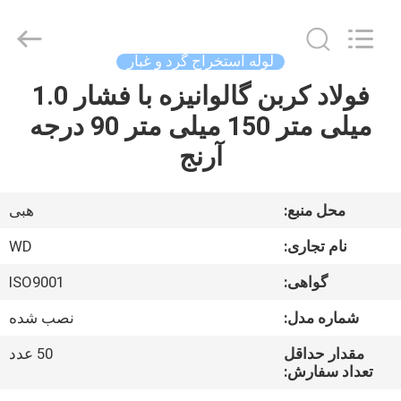
2026
SHIJIAZHUANG
WOODOO
TRADE
CO.,LTD.
لوله استخراج گرد و غبار
All
Rights
Reserved.
فولاد کربن گالوانیزه با فشار 1.0
خانه
میلی متر 150 میلی متر 90 درجه
محصولات
آرنج
درباره
محل منبع:
هبی
ما
نام تجاری:
WD
گواهی:
ISO9001
بازدید
شماره مدل:
نصب شده
از
کارخانه
مقدار حداقل
50 عدد
تعداد سفارش: