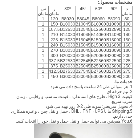
مشخصات محصول:
د
90º
60º
45º
30º
ر
س
مامان
مامان
مامان
1
120
B8030
B8045
B8060
B8090
80
1
150
B10030
B10045
B10060
B10090
100
1
187.5
B12530
B12545
B12560
B12590
125
1
210
B14030
B14045
B14060
B14090
140
1
225
B15030
B15045
B15060
B15090
150
1
240
B15030
B15045
B15060
B16090
160
1
270
B18030
B18045
B18060
B18090
180
1
300
B20030
B20045
B20060
B20090
200
1
337.5
B22530
B22545
B22560
B22590
225
1
375
B25030
B25045
B25060
B25090
250
1
412.5
B27530
B27545
B27560
B27590
275
1
450
B30030
B30045
B30060
B30090
300
خدمات ما:
1. هر سوالی طی 24 ساعت پاسخ داده می شود.
2. تیم حرفه ای.
کیفیت 3.High ، طرح های استاندارد ، قیمت مناسب و رقابتی ، زمان
سرب سریع.
4. تحویل سریعتر: نمونه طی 2-3 روز تهیه می شود.
5.Shipping ما با DHL ، TNT ، UPS ، حمل و نقل چین ، و غیره همکاری
جدی داریم.
6.You همچنین می توانید حمل و نقل حمل و نقل خود را انتخاب کنید.