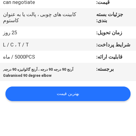
قیمت:
can negotiate
کنترل
کیفیت
جزئیات بسته
کابینت های چوبی ، پالت یا به عنوان
بندی:
کاستوم
با
زمان تحویل:
25 روز
ما
شرایط پرداخت:
L / C ، T / T
تماس
قابلیت ارائه:
5000PCS / ماه
بگیرید
برجسته:
,
آرنج 90 درجه 90 درجه ، آرنج گالوانیزه 90 درجه
Galvanised 90 degree elbow
اخبار
بهترین قیمت
پرونده
ها
نقشه