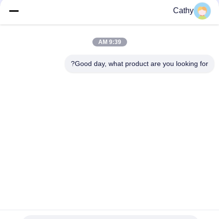
Cathy
گالوانیزه فولاد سبک وظیفه الکترو Muffler U نوع M8 M10 بولت کلیمپ
قطعات معدنی اتوماتیک
9:39 AM
گالوانیزه فولاد قطعات معدنی اتوماتیک 2.5 "U بولت نوع کلیمپ برای
کلیمپ لوله
Good day, what product are you looking for?
دسته بندی های محبوب
همه
گیره لوله گالوانیزه
بستن لوله های سنگین
لوله استخراج گرد و 
گیره سریع لوله باز
غبار
دروازه انفجار گرد و 
Duct Zone Dampers
غبار
قسمت های عمیق 
قطعات مهر و موم فلز
قرمز