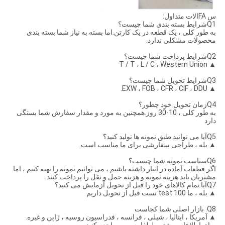
س FAالات متداول:
Q1شرایط بسته بندی شما چیست؟
به طور کلی ، یک قطعه در یک کارتن.اما بسته به نیاز شما بسته بندی
محصولات مشکلی ندارد.
Q2شرایط پرداخت شما چیست؟
▲ T / T ، L / C ، Western Union
Q3شرایط تحویل شما چیست؟
▲ EXW ، FOB ، CFR ، CIF ، DDU.
Q4زمان تحویل خود چطور؟
به طور کلی ، 10-30 روز.همچنین به مورد و مقدار سفارش شما بستگی
دارد
Q5آیا می توانید طبق نمونه ها تولید کنید؟
▲ بله ، طراحی سفارشی برای ما مناسب است.
Q6سیاست نمونه شما چیست؟
اگر قطعات آماده در انبار داشته باشیم ، می توانیم نمونه را تهیه کنیم ، اما
مشتریان باید هزینه نمونه و هزینه حمل و نقل را پرداخت کنند.
Q7آیا تمام کالاهای خود را قبل از تحویل آزمایش می کنید؟
▲ بله ، ما 100 test تست قبل از تحویل داریم
Q8. بازار اصلی شما کجاست
▲ آمریکا ، ایتالیا ، شیلی ، فرانسه ، فدراسیون روسیه ، ژاپن و غیره.
برای اطلاعات بیشتر ، لطفا به من مراجعه کنید.