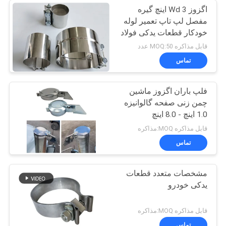
اگزوز Wd 3 اینچ گیره
مفصل لپ تاپ تعمیر لوله
خودکار قطعات یدکی فولاد
ضد زنگ
قابل مذاکره MOQ:50 عدد
تماس
فلپ باران اگزوز ماشین
چمن زنی صفحه گالوانیزه
1.0 اینچ - 8.0 اینچ
قابل مذاکره MOQ:مذاکره
تماس
مشخصات متعدد قطعات
یدکی خودرو
قابل مذاکره MOQ:مذاکره
تماس