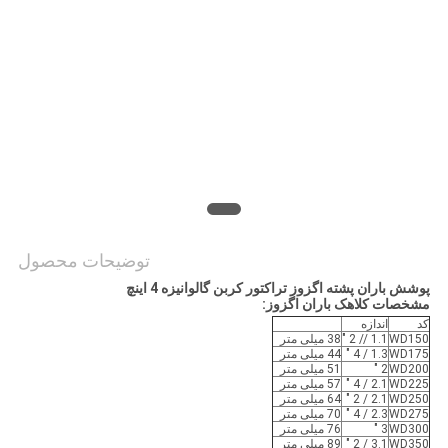
سایت
PRIVACY
POLICY
توضیحات محصول
پوشش باران پشته اگزوز تراکتور کربن گالوانیزه 4 اینچ
مشخصات کلاهک باران اگزوز:
کد
اندازه
WD150
1.1 // 2 "
38 میلی متر
WD175
1.3 / 4 "
44 میلی متر
WD200
2 "
51 میلی متر
WD225
2.1 / 4 "
57 میلی متر
WD250
2.1 / 2 "
64 میلی متر
WD275
2.3 / 4 "
70 میلی متر
WD300
3 "
76 میلی متر
WD350
3.1 / 2 "
89 میلی متر