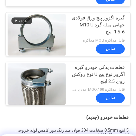
گیره اگزوز پیچ ورق فولادی
جهانی میله گرد M10 U
1.5-6 اینچ
قابل مذاکره MOQ:مذاکره
تماس
قطعات یدکی خودرو گیره
اگزوز نوع پیچ U نوع روکش
روی 2.5 اینچ
قابل مذاکره MOQ:100 عدد یا در حال مذاکره
تماس
قطعات خودرو (جدید)
5 اینچ 0.5mm ضخامت 304 فولاد ضد زنگ دور کاهش لوله خروجی
کلیمپ Muffler کلیمپ