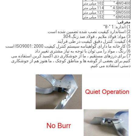
WD400
4 "
102 میلی متر
WD450
4.5 "
114 میلی متر
WD500
5 "
127 میلی متر
WD600
6 "
152 میلی متر
معرفی:
1) اندازه: 1 "-8"
2) استاندارد کیفیت نصب شده تضمین شده است
3) مواد: فولاد ملایم ، فولاد ضد زنگ 304
4) کیفیت: کنترل دقیق کیفیت در طی فرآیند
5) کارخانه ما دارای گواهینامه سیستم کنترل کیفیت ISO9001: 2000 است
6) رنگ ، مواد را می توان با توجه به نیاز مشتری تغییر داد
7) برای درزهای مستقیم ، ما از جوشکاری دی اکسید کربن استفاده می
کنیم.برای بعضی از گوشه ها و مناطق کوچک ، ما هنوز هم از جوشکاری
دستی استفاده می کنیم.