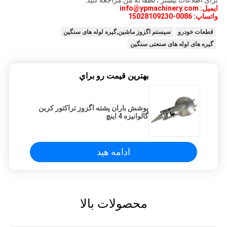
ایمیل: info@ypmachinery.com
واتساپ: 0086-15028109230
قطعات خودرو
سیستم اگزوز ماشین,گیره لوله های سنگین
گیره های لوله های صنعتی سنگین
بهترين قيمت رو براي
پوشش باران پشته اگزوز تراکتور کربن
گالوانیزه 4 اینچ
ادامه هید
محصولات بالا