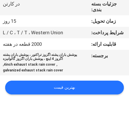
کنترل
جزئیات بسته
در کارتن
بندی:
کیفیت
زمان تحویل:
15 روز
با
شرایط پرداخت:
L / C ، T / T ، Western Union
ما
قابلیت ارائه:
2000 قطعه در هفته
تماس
برجسته:
پوشش باران پشته اگزوز تراکتور ، پوشش باران پشته
اگزوز 4 اینچ ، پوشش باران اگزوز گالوانیزه
بگیرید
,
,
4inch exhaust stack rain cover
galvanized exhaust stack rain cover
اخبار
بهترین قیمت
پرونده
ها
نقشه