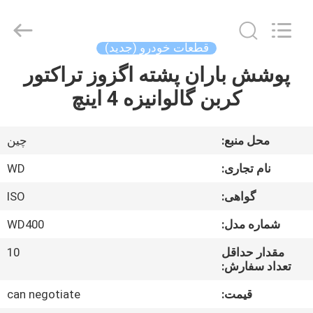
2026
SHIJIAZHUANG
WOODOO
TRADE
CO.,LTD.
قطعات خودرو (جدید)
All
Rights
Reserved.
پوشش باران پشته اگزوز تراکتور
خانه
کربن گالوانیزه 4 اینچ
محصولات
محل منبع:
چین
درباره
نام تجاری:
WD
ما
گواهی:
ISO
شماره مدل:
WD400
بازدید
از
مقدار حداقل
10
تعداد سفارش:
کارخانه
قیمت:
can negotiate