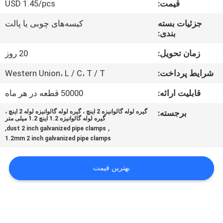
قیمت:
USD 1.45/pcs
کنترل
کیفیت
جزئیات بسته
کیسه‌های چوبی یا پالت
بندی:
با
زمان تحویل:
20 روز
ما
شرایط پرداخت:
Western Union، L / C، T / T
تماس
قابلیت ارائه:
50000 قطعه در هر ماه
بگیرید
برجسته:
گیره لوله گالوانیزه 2 اینچ ، گیره لوله گالوانیزه لوله 2 اینچ ،
گیره لوله گالوانیزه 1.2 اینچ 1.2 میلی متر
,
,
dust 2 inch galvanized pipe clamps
اخبار
1.2mm 2 inch galvanized pipe clamps
پرونده
بهترین قیمت
ها
نقشه