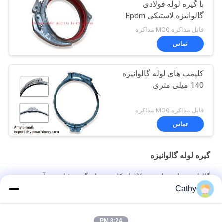
با گیره لوله فولادی
گالوانیزه لاستیکی Epdm
قابل مذاکره MOQ:مذاکره
تماس
کلیمپ های لوله گالوانیزه
140 میلی متری
قابل مذاکره MOQ:مذاکره
تماس
گیره لوله گالوانیزه
گالوانیزه حلقه بولت نوع V لوله کلیمپ برای گرد و غبار جمع آوری
ماژولار لوله
Cathy
گیره فلنج نوع پیچ قابل تنظیم گالوانیزه برای اتصال کانال
8:24 PM