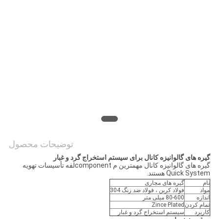
سایت
PRIVACY
POLICY
توضیحات محصول
گیره های گالوانیزه کانال برای سیستم استخراج گرد و غبار
گیره های گالوانیزه کانال مهمترین م componentلفه تأسیسات تهویه
Quick System هستند.
نام
گیره های مجاری
مواد
فولاد کربن ، فولاد ضد زنگ 304
اندازه
80-600 میلی متر
تمام کردن
Zince Plated
کاربرد
سیستم استخراج گرد و غبار