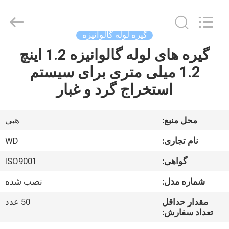
2026
SHIJIAZHUANG
WOODOO
TRADE
CO.,LTD.
گیره لوله گالوانیزه
All
Rights
Reserved.
گیره های لوله گالوانیزه 1.2 اینچ
خانه
1.2 میلی متری برای سیستم
محصولات
استخراج گرد و غبار
درباره
محل منبع:
هبی
ما
نام تجاری:
WD
گواهی:
ISO9001
بازدید
شماره مدل:
نصب شده
از
کارخانه
مقدار حداقل
50 عدد
تعداد سفارش: