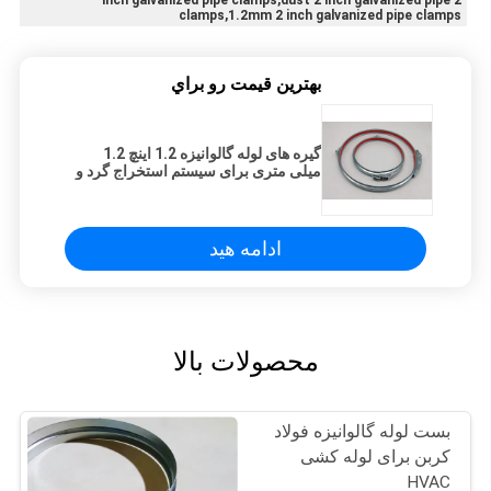
clamps,1.2mm 2 inch galvanized pipe clamps
بهترين قيمت رو براي
گیره های لوله گالوانیزه 1.2 اینچ 1.2
میلی متری برای سیستم استخراج گرد و
غبار
ادامه هید
محصولات بالا
بست لوله گالوانیزه فولاد
کربن برای لوله کشی
HVAC