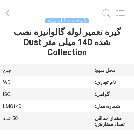
2026
SHIJIAZHUANG
WOODOO
TRADE
CO.,LTD.
گیره لوله گالوانیزه
All
Rights
Reserved.
گیره تعمیر لوله گالوانیزه نصب
خانه
شده 140 میلی متر Dust
محصولات
Collection
درباره
محل منبع:
چین
ما
نام تجاری:
WD
گواهی:
ISO
بازدید
شماره مدل:
LMG140
از
کارخانه
مقدار حداقل
50 عدد
تعداد سفارش: