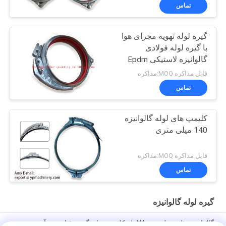
تماس
گیره لوله تهویه مجرای هوا
با گیره لوله فولادی
گالوانیزه لاستیکی Epdm
قابل مذاکره MOQ:مذاکره
تماس
کلیمپ های لوله گالوانیزه
140 میلی متری
قابل مذاکره MOQ:مذاکره
تماس
گیره لوله گالوانیزه
گالوانیزه حلقه بولت نوع V لوله کلیمپ برای گرد و غبار جمع آوری