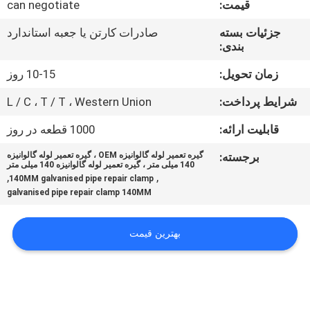
قیمت:
can negotiate
کنترل
کیفیت
جزئیات بسته
صادرات کارتن یا جعبه استاندارد
بندی:
با
زمان تحویل:
10-15 روز
ما
شرایط پرداخت:
L / C ، T / T ، Western Union
تماس
قابلیت ارائه:
1000 قطعه در روز
بگیرید
برجسته:
گیره تعمیر لوله گالوانیزه OEM ، گیره تعمیر لوله گالوانیزه
140 میلی متر ، گیره تعمیر لوله گالوانیزه 140 میلی متر
,
,
140MM galvanised pipe repair clamp
اخبار
galvanised pipe repair clamp 140MM
پرونده
بهترین قیمت
ها
نقشه