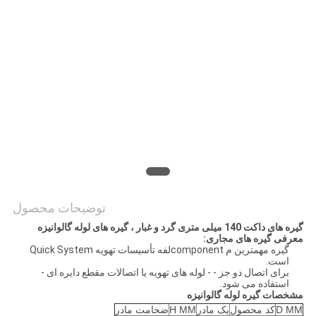
سایت
PRIVACY
POLICY
توضیحات محصول
گیره های داکت 140 میلی متری گرد و غبار ، گیره های لوله گالوانیزه
معرفی گیره های مجاری:
گیره مهمترین م componentلفه تأسیسات تهویه Quick System
است.
برای اتصال دو جز - - لوله های تهویه یا اتصالات مقطع دایره ای -
استفاده می شود.
مشخصات گیره لوله گالوانیزه
D MM
کد محصول
یک مادر
H MM
ضخامت مادر