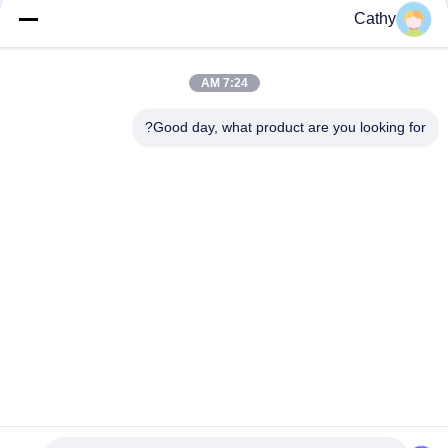
ماژولار لوله
Cathy
گیره فلنج نوع پیچ قابل تنظیم گالوانیزه برای اتصال کانال
7:24 AM
250 میلی متری زینک پولیش شده لوله کلیمپ تهویه لوله گالوانیزه بولت
لوله لوله کلیمپ
Good day, what product are you looking for?
دسته بندی های محبوب
همه
گیره لوله گالوانیزه
بستن لوله های سنگین
لوله استخراج گرد و 
گیره سریع لوله باز
غبار
دروازه انفجار گرد و 
Duct Zone Dampers
غبار
قسمت های عمیق 
قطعات مهر و موم فلز
قرمز