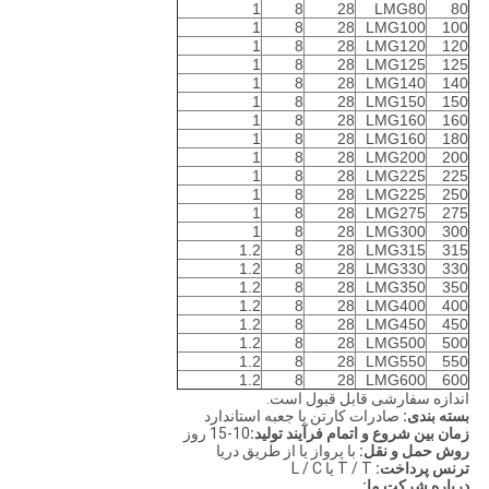
1
8
28
LMG80
80
1
8
28
LMG100
100
1
8
28
LMG120
120
1
8
28
LMG125
125
1
8
28
LMG140
140
1
8
28
LMG150
150
1
8
28
LMG160
160
1
8
28
LMG160
180
1
8
28
LMG200
200
1
8
28
LMG225
225
1
8
28
LMG225
250
1
8
28
LMG275
275
1
8
28
LMG300
300
1.2
8
28
LMG315
315
1.2
8
28
LMG330
330
1.2
8
28
LMG350
350
1.2
8
28
LMG400
400
1.2
8
28
LMG450
450
1.2
8
28
LMG500
500
1.2
8
28
LMG550
550
1.2
8
28
LMG600
600
اندازه سفارشی قابل قبول است.
بسته بندی:
صادرات کارتن یا جعبه استاندارد
زمان بین شروع و اتمام فرآیند تولید:
10-15 روز
روش حمل و نقل:
با پرواز یا از طریق دریا
ترنس پرداخت:
T / T یا L / C
درباره شرکت ما: